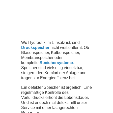
ZERTIFIKATE
SEMINARE
DOWNLOADS
Wo Hydraulik im Einsatz ist, sind
Druckspeicher
nicht weit entfernt. Ob
UNTERNEHMEN
Blasenspeicher, Kolbenspeicher,
Membranspeicher oder
komplette
Speichersysteme.
TEAM
Speicher sind vielseitig einsetzbar,
steigern den Komfort der Anlage und
tragen zur Energieeffizenz bei.
GESCHICHTE
Ein defekter Speicher ist ärgerlich. Eine
regelmäßige Kontrolle des
JOBS
Vorfülldrucks erhöht die Lebensdauer.
Und ist er doch mal defekt, hilft unser
Service mit einer fachgerechten
NEWS
Reparatur.