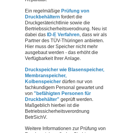
Ein regelmäßige
Prüfung von
LOGIN
Druckbehältern
fordert die
Druckgeräterichtlinie sowie die
Bertriebssicherheitsverodnung. Neu ist
ONLINE SHOP
dabei das
ID-E Verfahren
, dass wir als
Partner des TÜV-Thüringen anbieten.
Hier muss der Speicher nicht mehr
ausgebaut werden - das erhöht die
CTRL
X
SHOP
Verfügbarkeit Ihrer Anlage.
Druckspeicher wie Blasenspeicher,
KONTAKT
Membranspeicher,
Kolbenspeicher
dürfen nur von
fachkundigem Personal gewartet und
IMPRESSUM
von
"befähigten Personen für
Druckbehälter"
geprüft werden.
Maßgeblich hierbei ist die
DATENSCHUTZ
Betriebssicherheitsverordnung
BetrSichV.
AGB
Weitere Informationen zur Prüfung von