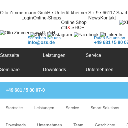
Otto Zimmermann GmbH • Untertürkheimer Str. 9 • 66117 Saar
Login
Online-Shops
News
Kontakt
Online Shop
ctrl
X
SHOP
Schreiben Sie uns
Rufen Sie uns an
info@ozs.de
+49 681 / 5 80 0
Startseite
Leistungen
Service
Seminare
Downloads
Unternehmen
+49 681 / 5 80 07-0
Startseite
Leistungen
Service
Smart Solutions
Downloads
Unternehmen
Team
Geschichte