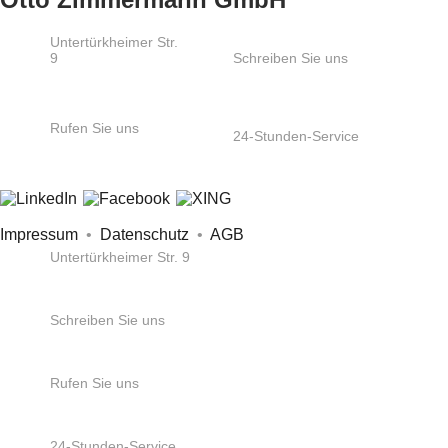
Untertürkheimer Str.
9
Schreiben Sie uns
66117
info@ozs.de
Saarbrücken
Rufen Sie uns
24-Stunden-Service
+49 681 / 5 80 07-
+49 172 6865404
0
Impressum
•
Datenschutz
•
AGB
Untertürkheimer Str. 9
66117 Saarbrücken
Schreiben Sie uns
info@ozs.de
Rufen Sie uns
+49 681 / 5 80 07-0
24-Stunden-Service